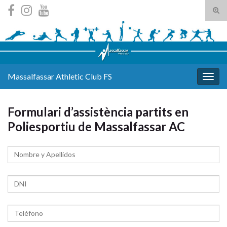
Tog
sear
Search for:
for
Massalfassar Athletic Club FS
Togg
navig
Formulari d’assistència partits en
Poliesportiu de Massalfassar AC