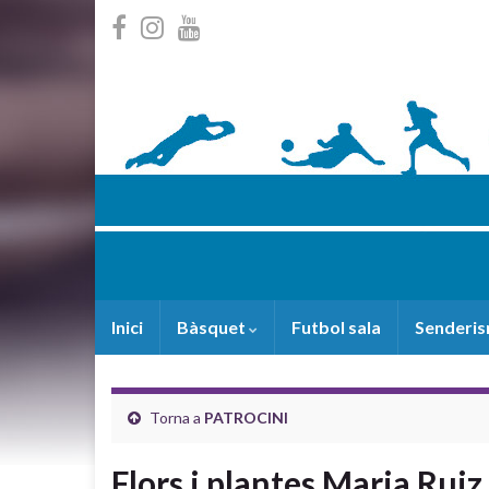
Inici
Bàsquet
Futbol sala
Senderi
Torna a
PATROCINI
Flors i plantes Maria Ruiz