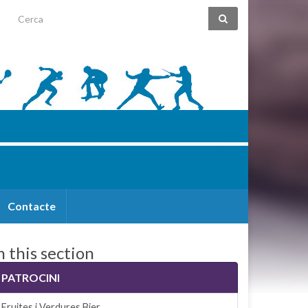
Search for:
Contacte
n this section
PATROCINI
Fruites i Verdures Bier