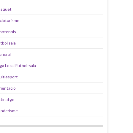
àsquet
cloturisme
ontennis
tbol sala
eneral
iga Local Futbol-sala
ltiesport
ientació
tinatge
enderisme