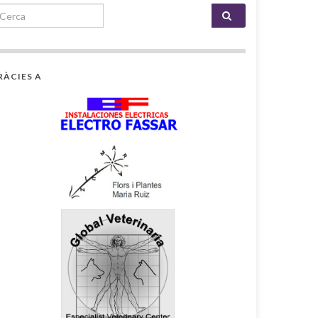
earch for:
RÀCIES A