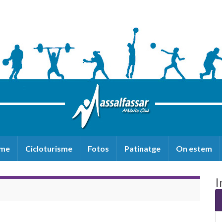
sme
Cicloturisme
Fotos
Patinatge
On estem
I