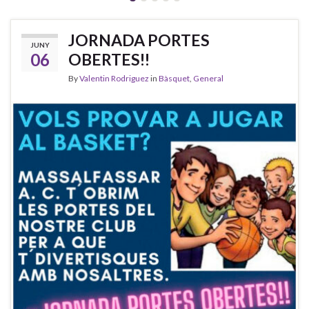
JORNADA PORTES
JUNY
06
OBERTES!!
By
Valentin Rodriguez
in
Bàsquet
,
General