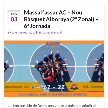
Massalfassar AC – Nou
JUNY
03
Bàsquet Alboraya (2ª Zonal) –
6ª Jornada
By
Valentin Rodriguez
in
Bàsquet
,
General
Último partido de fase y una victoria más que añadir al