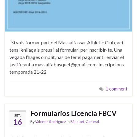
Si vols formar part del Massalfassar Athletic Club, ací
tens l’enllaç als preus i al formulari per inscribir-te. Una
vegada l’hages omplit, has de fer el pagament i enviar el
justificant a massalfabasquet@gmail.com. Inscripcions
temporada 21-22
1 comment
Formularios Licencia FBCV
SET.
16
By
Valentin Rodriguez
in
Bàsquet
,
General