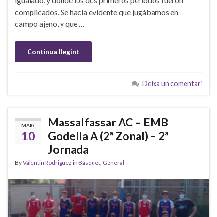
igualado, y donde los dos primeros períodos fueron
complicados. Se hacía evidente que jugábamos en
campo ajeno, y que …
Continua llegint
Deixa un comentari
Massalfassar AC – EMB
MAIG
10
Godella A (2ª Zonal) – 2ª
Jornada
By
Valentin Rodriguez
in
Bàsquet
,
General