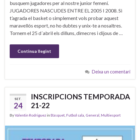
busquem jugadores per al nostre junior femení.
JUGADORES NASCUDES ENTRE EL 2005 I 2008. Si
t’agrada el basket o simplement vols probar aquest
maravellós esport, no ho dubtes y unix-te a nosaltres.
Tornem el 25 d´abril els dilluns, dimecres i dijous de …
Continua llegint
Deixa un comentari
INSCRIPCIONS TEMPORADA
SET.
24
21-22
By
Valentin Rodriguez
in
Bàsquet
,
Futbol sala
,
General
,
Multiesport