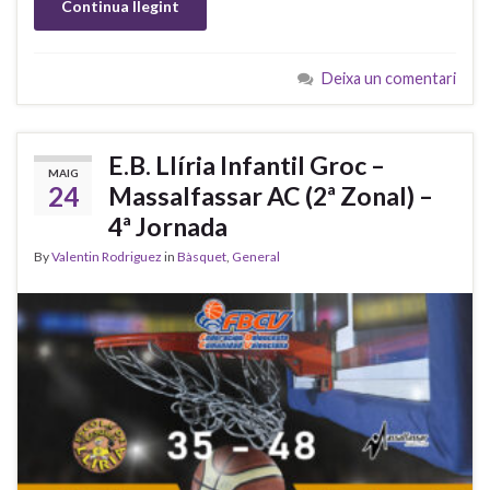
Continua llegint
Deixa un comentari
E.B. Llíria Infantil Groc –
MAIG
24
Massalfassar AC (2ª Zonal) –
4ª Jornada
By
Valentin Rodriguez
in
Bàsquet
,
General