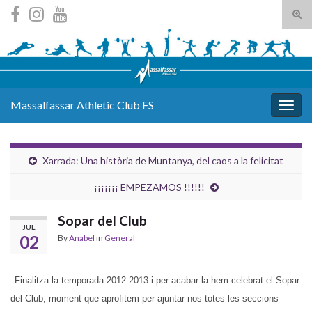
Tog
sear
Search for:
for
Massalfassar Athletic Club FS
Togg
navig
Xarrada: Una història de Muntanya, del caos a la felicitat
¡¡¡¡¡¡¡ EMPEZAMOS !!!!!!
Sopar del Club
JUL.
02
By
Anabel
in
General
Finalitza la temporada 2012-2013 i per acabar-la hem celebrat el Sopar
del Club, moment que aprofitem per ajuntar-nos totes les seccions