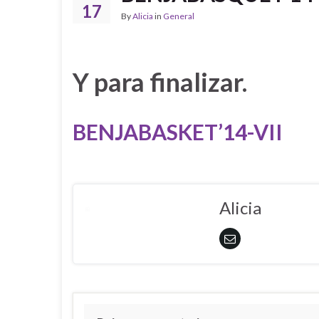
17
By
Alicia
in
General
Y para finalizar.
BENJABASKET’14-VII
Alicia