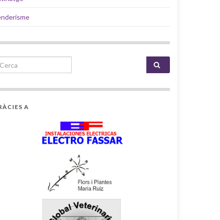
enderisme
earch for:
RÀCIES A