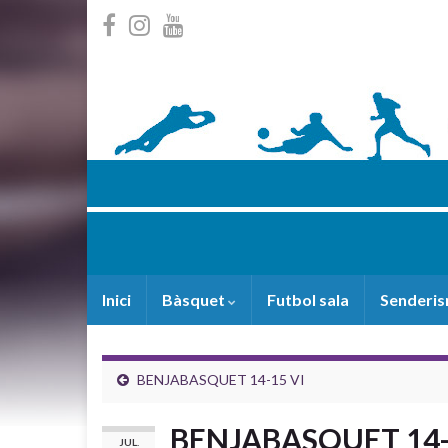
Inici
Bàsquet
Futbol sala
Senderi
BENJABASQUET 14-15 VI
BENJABASQUET 14-
JUL.