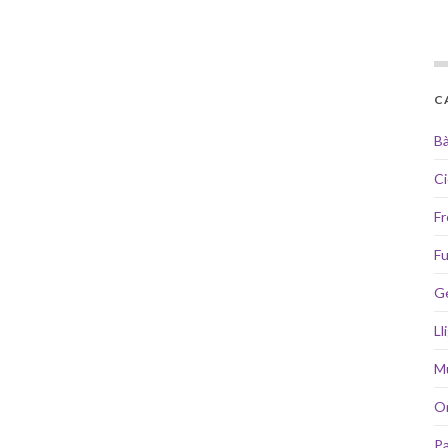
C
B
Ci
Fr
Fu
G
Ll
Mu
Or
Pa