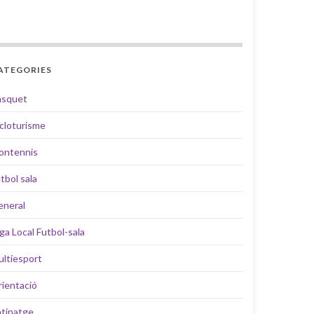
ATEGORIES
àsquet
cloturisme
ontennis
tbol sala
eneral
iga Local Futbol-sala
ltiesport
ientació
tinatge