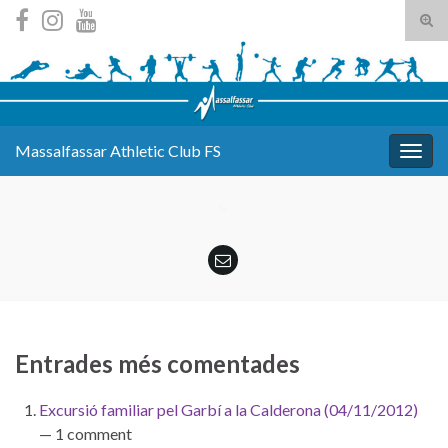
Tog
sear
Search for:
for
Massalfassar Athletic Club FS
Togg
navig
Entrades més comentades
Excursió familiar pel Garbí a la Calderona (04/11/2012)
— 1 comment