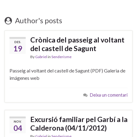
Author's posts
Crònica del passeig al voltant
DES.
19
del castell de Sagunt
By
Gabriel
in
Senderisme
Passeig al voltant del castell de Sagunt (PDF) Galeria de
imágenes web
Deixa un comentari
Excursió familiar pel Garbí a la
NOV.
04
Calderona (04/11/2012)
By
Gabriel
in
Senderisme