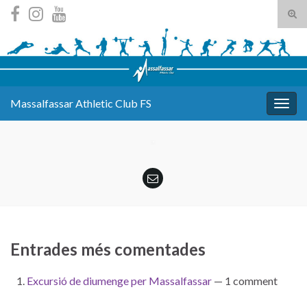
Tog
sear
Search for:
for
Massalfassar Athletic Club FS
Togg
navig
Entrades més comentades
Excursió de diumenge per Massalfassar
— 1 comment