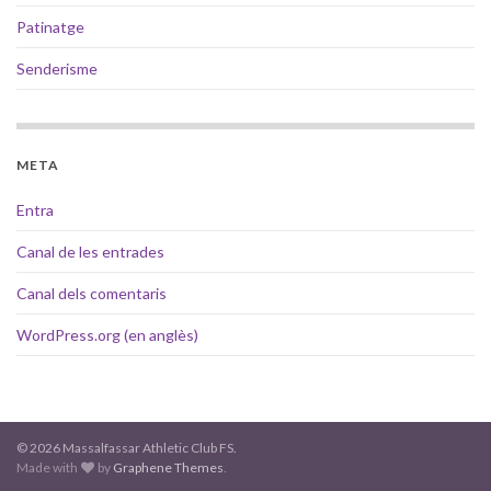
Patinatge
Senderisme
META
Entra
Canal de les entrades
Canal dels comentaris
WordPress.org (en anglès)
© 2026 Massalfassar Athletic Club FS.
Made with
by
Graphene Themes
.