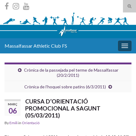
Tog
sear
Search for:
for
Massalfassar Athletic Club FS
Togg
navig
Crònica de la passejada pel terme de Massalfassar
(20/2/2011)
Crònica de l’hoquei sobre patins (6/3/2011)
CURSA D’ORIENTACIÓ
MARÇ
PROMOCIONAL A SAGUNT
06
(05/03/2011)
By
Emili
in
Orientació