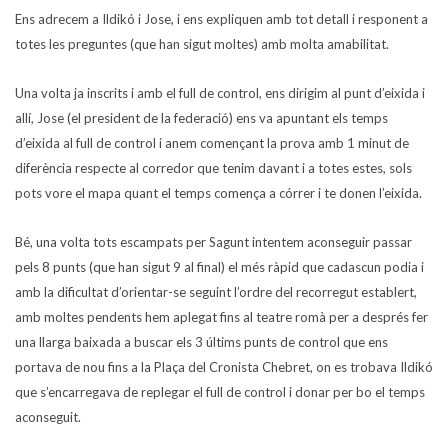
Ens adrecem a Ildikó i Jose, i ens expliquen amb tot detall i responent a
totes les preguntes (que han sigut moltes) amb molta amabilitat.
Una volta ja inscrits i amb el full de control, ens dirigim al punt d’eixida i
allí, Jose (el president de la federació) ens va apuntant els temps
d’eixida al full de control i anem començant la prova amb 1 minut de
diferència respecte al corredor que tenim davant i a totes estes, sols
pots vore el mapa quant el temps comença a córrer i te donen l’eixida.
Bé, una volta tots escampats per Sagunt intentem aconseguir passar
pels 8 punts (que han sigut 9 al final) el més ràpid que cadascun podia i
amb la dificultat d’orientar-se seguint l’ordre del recorregut establert,
amb moltes pendents hem aplegat fins al teatre romà per a després fer
una llarga baixada a buscar els 3 últims punts de control que ens
portava de nou fins a la Plaça del Cronista Chebret, on es trobava Ildikó
que s’encarregava de replegar el full de control i donar per bo el temps
aconseguit.