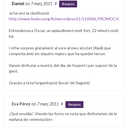
Daniel
on
7 març 2011
#
Respon
Ja he vist la clasificació
http://www.fedocv.org/ficheros/lprov11/110306_PROMOCION
Enhorabona a Oscar, un aplaudiment molt fort, 22 minuts molt
bé.
I m’he sorpres gratament al vore al meu xicotet (Raúl) que
competía amb els xiquets majors que ha quedat tercer.
Varem disfrutar a muntó, del día, de l’esport i per supost de la
gent.
Gracias a tota l’organització (local i de Sagunt)
Eva Pérez
on
7 març 2011
#
Respon
¡Qué envidia!. Viendo las fotos se nota que disfrutateis de la
mañana de «orientación»