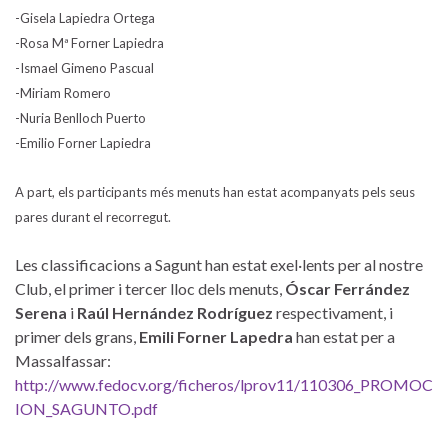
-Gisela Lapiedra Ortega
-Rosa Mª Forner Lapiedra
-Ismael Gimeno Pascual
-Miriam Romero
-Nuria Benlloch Puerto
-Emilio Forner Lapiedra
A part, els participants més menuts han estat acompanyats pels seus
pares durant el recorregut.
Les classificacions a Sagunt han estat exel·lents per al nostre
Club, el primer i tercer lloc dels menuts,
Óscar Ferrández
Serena
i
Raúl Hernández Rodríguez
respectivament, i
primer dels grans,
Emili Forner Lapedra
han estat per a
Massalfassar:
http://www.fedocv.org/ficheros/lprov11/110306_PROMOC
ION_SAGUNTO.pdf