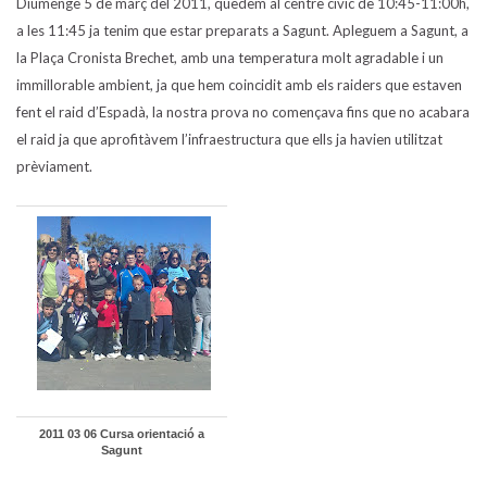
Diumenge 5 de març del 2011, quedem al centre cívic de 10:45-11:00h,
a les 11:45 ja tenim que estar preparats a Sagunt. Apleguem a Sagunt, a
la Plaça Cronista Brechet, amb una temperatura molt agradable i un
immillorable ambient, ja que hem coincidit amb els raiders que estaven
fent el raid d’Espadà, la nostra prova no començava fins que no acabara
el raid ja que aprofitàvem l’infraestructura que ells ja havien utilitzat
prèviament.
2011 03 06 Cursa orientació a
Sagunt