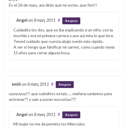
És el 26 de març, ara diràs que no estàs, que fort!!
Angel
on
8 març 2011
#
Respon
Cuidadito los dos, que yo iba explicando a un niño, con la
mochila y era mi primera carrera y aun así mira lo que hice.
Tened cuidado que cuesta abajo ruedo más rápido.
A ver si tengo que falsificar mi carnet, como cuando tenía
15 años para cerrar alguna boca.
emili
on
8 març 2011
#
Respon
uyuyuyuy!!! que subiditos estais….. mañana uedamos para
entrenar?? o vais a poner excusitas???
Angel
on
8 març 2011
#
Respon
Mi mujer no me da permiso los Miercoles