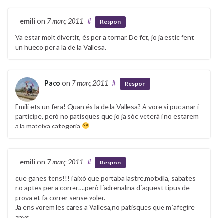
emili
on
7 març 2011
#
Respon
Va estar molt divertit, és per a tornar. De fet, jo ja estic fent
un hueco per a la de la Vallesa.
Paco
on
7 març 2011
#
Respon
Emili ets un fera! Quan és la de la Vallesa? A vore si puc anar i
participe, però no patisques que jo ja sóc veterà i no estarem
a la mateixa categoria
emili
on
7 març 2011
#
Respon
que ganes tens!!! i això que portaba lastre,motxilla, sabates
no aptes per a correr….però l´adrenalina d´aquest tipus de
prova et fa correr sense voler.
Ja ens vorem les cares a Vallesa,no patisques que m´afegire
anys.