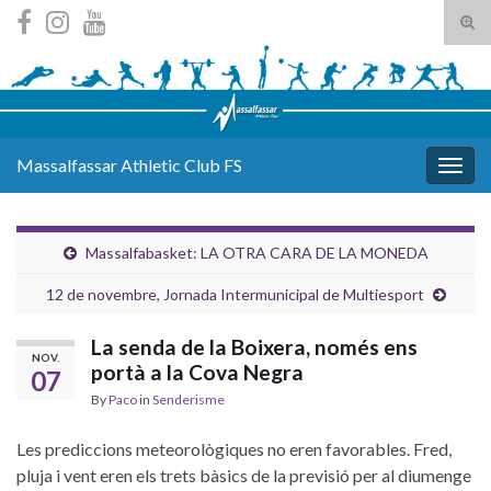
Tog
sear
Search for:
for
Massalfassar Athletic Club FS
Togg
navig
Massalfabasket: LA OTRA CARA DE LA MONEDA
12 de novembre, Jornada Intermunicipal de Multiesport
La senda de la Boixera, només ens
NOV.
portà a la Cova Negra
07
By
Paco
in
Senderisme
Les prediccions meteorològiques no eren favorables. Fred,
pluja i vent eren els trets bàsics de la previsió per al diumenge