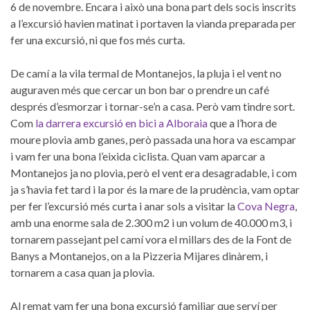
6 de novembre. Encara i això una bona part dels socis inscrits
a l’excursió havien matinat i portaven la vianda preparada per
fer una excursió, ni que fos més curta.
De camí a la vila termal de Montanejos, la pluja i el vent no
auguraven més que cercar un bon bar o prendre un café
després d’esmorzar i tornar-se’n a casa. Però vam tindre sort.
Com
la darrera excursió en bici a Alboraia
que a l’hora de
moure plovia amb ganes, però passada una hora va escampar
i vam fer una bona l’eixida ciclista. Quan vam aparcar a
Montanejos ja no plovia, però el vent era desagradable, i com
ja s’havia fet tard i la por és la mare de la prudència, vam optar
per fer l’excursió més curta i anar sols a visitar la
Cova Negra
,
amb una enorme sala de 2.300 m2 i un volum de 40.000 m3, i
tornarem passejant pel camí vora el millars des de la Font de
Banys a Montanejos, on a la Pizzeria Mijares dinàrem, i
tornarem a casa quan ja plovia.
Al remat vam fer una bona excursió familiar que serví per