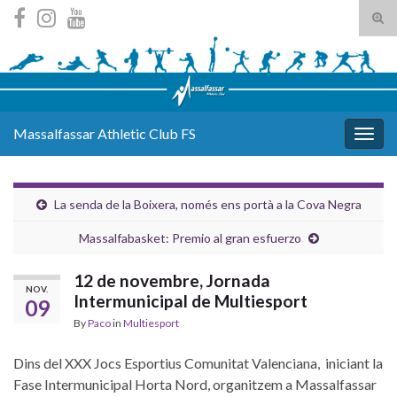
Tog
sear
Search for:
for
Massalfassar Athletic Club FS
Togg
navig
La senda de la Boixera, només ens portà a la Cova Negra
Massalfabasket: Premio al gran esfuerzo
12 de novembre, Jornada
NOV.
Intermunicipal de Multiesport
09
By
Paco
in
Multiesport
Dins del XXX Jocs Esportius Comunitat Valenciana, iniciant la
Fase Intermunicipal Horta Nord, organitzem a Massalfassar